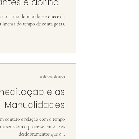
antes e abrindo
 pra quem virá
ssa no ritmo do mundo e esquece da
a imensa do tempo de conta gotas.
11 de dez. de 2023
meditação e as
Manualidades
em contato e relação com o tempo
r a ser. Com o processo em si, e os
desdobramentos que o...