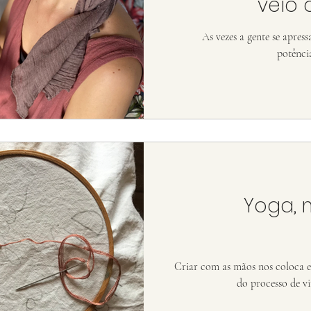
veio 
caminhos
As vezes a gente se apre
potênci
Yoga, 
Criar com as mãos nos coloca 
do processo de vi