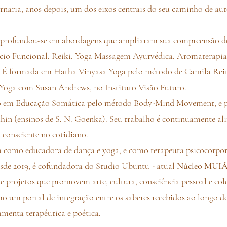
ornaria, anos depois, um dos eixos centrais do seu caminho de 
profundou-se em abordagens que ampliaram sua compreensão do 
cício Funcional, Reiki, Yoga Massagem Ayurvédica, Aromaterapi
. É formada em Hatha Vinyasa Yoga pelo método de Camila Reitz
oga com Susan Andrews, no Instituto Visão Futuro.
o em Educação Somática pelo método Body-Mind Movement, e p
hin (ensinos de S. N. Goenka). Seu trabalho é continuamente a
 consciente no cotidiano.
como educadora de dança e yoga, e como terapeuta psicocorporal
sde 2019, é cofundadora do Studio Ubuntu - atual
Núcleo MUI
e projetos que promovem arte, cultura, consciência pessoal e cole
o um portal de integração entre os saberes recebidos ao longo de
amenta terapêutica e poética.