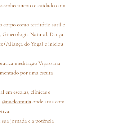
autoconhecimento e cuidado com
corpo como território sutil e
a, Ginecologia Natural, Dança
 (Aliança do Yoga) e iniciou
ratica meditação Vipassana
limentado por uma escuta
 em escolas, clínicas e
Á
@nucleomuia
onde atua com
tiva.
 sua jornada e a potência