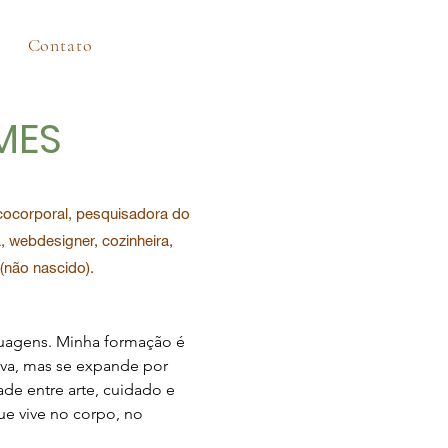
Contato
MES
sicocorporal, pesquisadora do
 webdesigner, cozinheira,
(não nascido).
uagens. Minha formação é 
iva, mas se expande por 
de entre arte, cuidado e 
e vive no corpo, no 