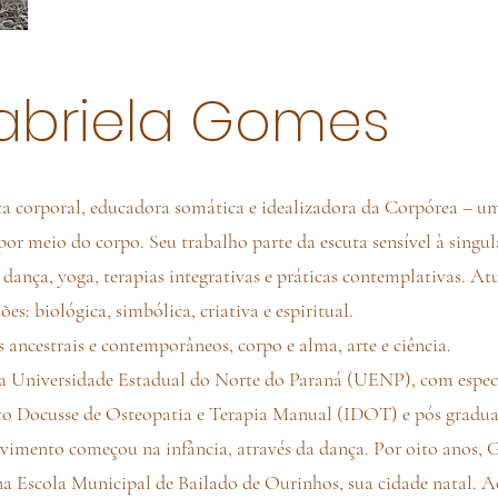
abriela Gomes
a corporal, educadora somática e idealizadora da Corpórea – um 
 por meio do corpo. Seu trabalho parte da escuta sensível à singu
, dança, yoga, terapias integrativas e práticas contemplativas. 
s: biológica, simbólica, criativa e espiritual.
s ancestrais e contemporâneos, corpo e alma, arte e ciência.
la Universidade Estadual do Norte do Paraná (UENP), com espec
to Docusse de Osteopatia e Terapia Manual (IDOT) e pós gradua
imento começou na infância, através da dança. Por oito anos, Ga
na Escola Municipal de Bailado de Ourinhos, sua cidade natal. Ao