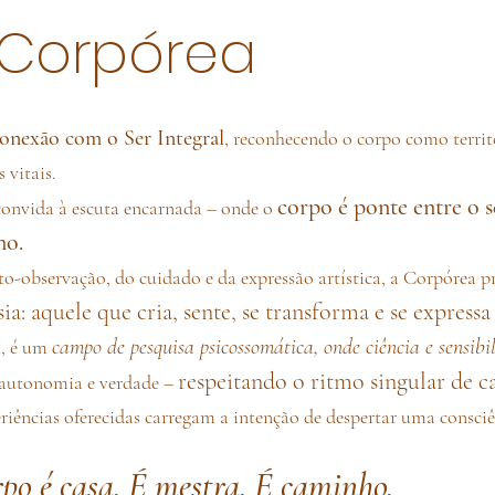
 Corpórea
conexão com o Ser Integral
, reconhecendo o corpo como territ
 vitais.
corpo é ponte entre o se
convida à escuta encarnada – onde o
no.
o-observação, do cuidado e da expressão artística, a Corpórea
ia: aquele que cria, sente, se transforma e se express
campo de pesquisa psicossomática, onde ciência e sensib
, é um
respeitando o ritmo singular de c
, autonomia e verdade –
eriências oferecidas carregam a intenção de despertar uma consciên
po é casa. É mestra. É caminho.