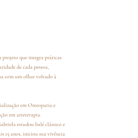
projeto que integra práticas
laridade de cada pessoa,
Atua com um olhar voltado à
ialização em Osteopatia e
ção em arteterapia.
briela estudou balé clássico e
s 15 anos, iniciou sua vivência