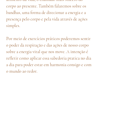
corpo ao presente. Também falaremos sobre os 
bandhas, uma forma de direcionar a energia e a 
presença pelo corpo e pela vida através de ações 
simples. 
Por meio de exercícios práticos poderemos sentir 
o poder da respiração e das ações de nosso corpo 
sobre a energia vital que nos move. A intenção é 
refletir como aplicar essa sabedoria pratica no dia 
a dia para poder estar em harmonia consigo e com 
o mundo ao redor.
Venha vivenciar esse Workshop e receber os 
benefícios da sua prática.
Entre em contato para mais
informações
35 998935748