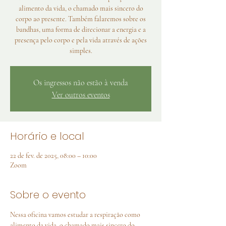
alimento da vida, o chamado mais sincero do
corpo ao presente. Também falaremos sobre os
bandhas, uma forma de direcionar a energia e a
presença pelo corpo e pela vida através de ações
simples.
Os ingressos não estão à venda
Ver outros eventos
Horário e local
22 de fev. de 2025, 08:00 – 10:00
Zoom
Sobre o evento
Nessa oficina vamos estudar a respiração como 
alimento da vida, o chamado mais sincero do 