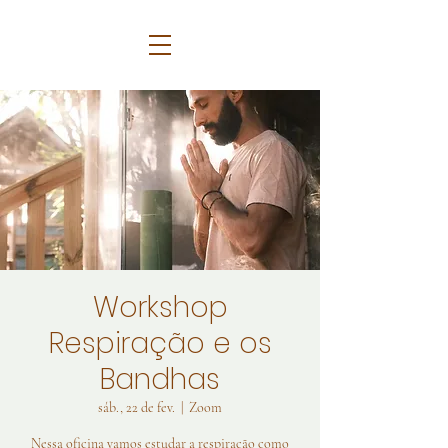
Workshop
Respiração e os
Bandhas
sáb., 22 de fev.
  |  
Zoom
Nessa oficina vamos estudar a respiração como