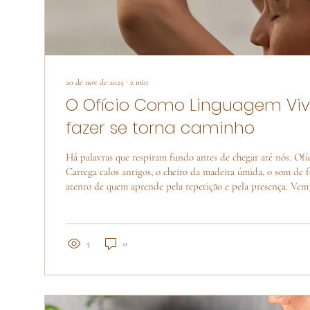
20 de nov. de 2025
∙
2
min
O Ofício Como Linguagem Viv
fazer se torna caminho
Há palavras que respiram fundo antes de chegar até nós. Ofíc
Carrega calos antigos, o cheiro da madeira úmida, o som de f
atento de quem aprende pela repetição e pela presença. Vem do latim officium :
dever, serviço, função moral. Mas guarda em seu centro a união ent
e facere ( fazer ). É o fazer que nasce de uma obra necessária, aquilo que nos
compromete não apenas com o mundo, mas com o que existe
nós mesmos. Durante...
5
0