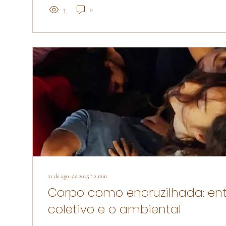
3
0
21 de ago. de 2025
∙
2
min
Corpo como encruzilhada: entr
coletivo e o ambiental