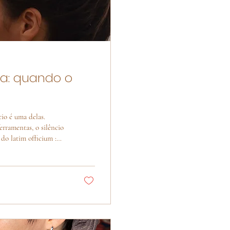
a: quando o
io é uma delas.
erramentas, o silêncio
re opus ( obra )
 de mais íntegro em