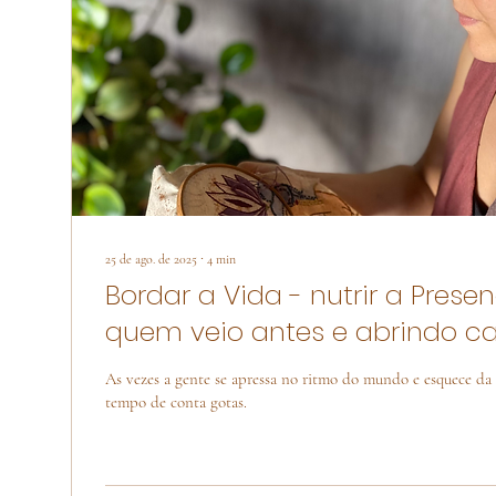
25 de ago. de 2025
∙
4
min
Bordar a Vida - nutrir a Pres
quem veio antes e abrindo c
quem virá
As vezes a gente se apressa no ritmo do mundo e esquece da
tempo de conta gotas.