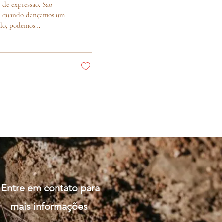
 de expressão. São
ão: quando dançamos um
ado, podemos
ça, é história
Entre em contato para
mais informações